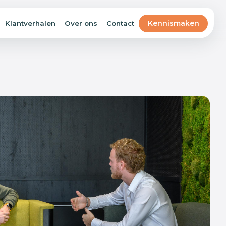
Kennismaken
Klantverhalen
Over ons
Contact
Business Intelligence
Betrouwbare dashboards in plaats van
cijfers die verouderd zijn zodra je ernaar
kijkt.
Artificial Intelligence
AI leest, beoordeelt en stelt op, als
onderdeel van je processen en niet als
losse chat-assistent.