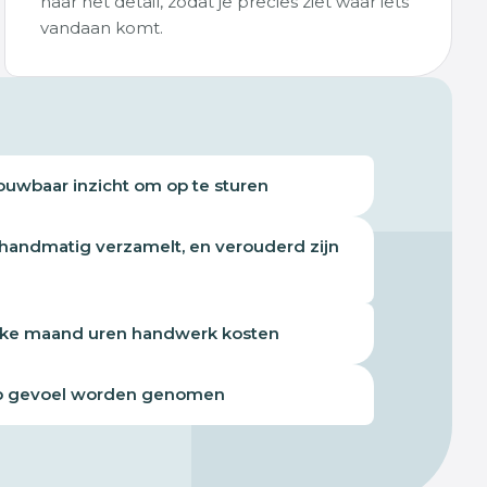
naar het detail, zodat je precies ziet waar iets
vandaan komt.
ouwbaar inzicht om op te sturen
 handmatig verzamelt, en verouderd zijn
lke maand uren handwerk kosten
op gevoel worden genomen