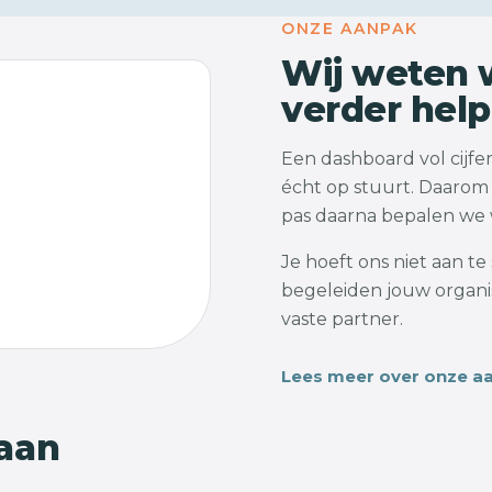
ONZE AANPAK
Wij weten w
verder hel
Een dashboard vol cijfers
écht op stuurt. Daarom 
pas daarna bepalen we w
Je hoeft ons niet aan t
begeleiden jouw organis
vaste partner.
Lees meer over onze a
 aan