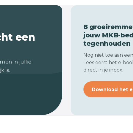
8 groeiremmer
cht een
jouw
MKB-bedr
tegenhouden
Nog niet toe aan ee
men in jullie
Lees eerst het e-book
k is.
direct in je inbox.
Download het e