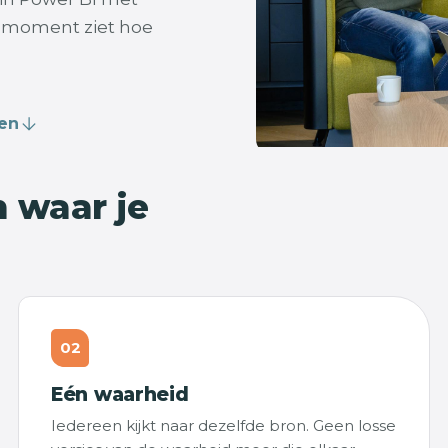
k moment ziet hoe
len
n waar je
02
Eén waarheid
Iedereen kijkt naar dezelfde bron. Geen losse