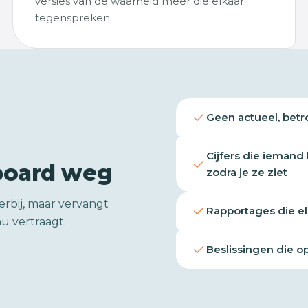
versies van de waarheid meer die elkaar
tegenspreken.
Geen actueel, betr
Cijfers die iemand
board weg
zodra je ze ziet
erbij, maar vervangt
Rapportages die e
u vertraagt.
Beslissingen die 