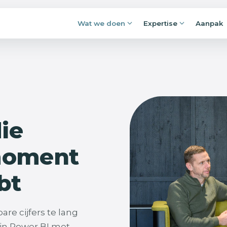
Wat we doen
Expertise
Aanpak
Applicaties en portals
rijpen.
Losse Excels, mailboxen en lijstjes maken
fremmen:
plaats voor applicaties waar alles
jft liggen.
samenkomt, en klopt.
 je kunt
Procesautomatisering
die
Overtypen, nalopen, goedkeuren,
doorsturen: voorspelbaar werk voert
zichzelf voortaan uit.
moment
bt
re cijfers te lang
in Power BI met