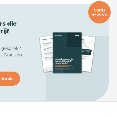
Gratis
e-book
s die
ijf
n gesprek?
. Gratis en
-book