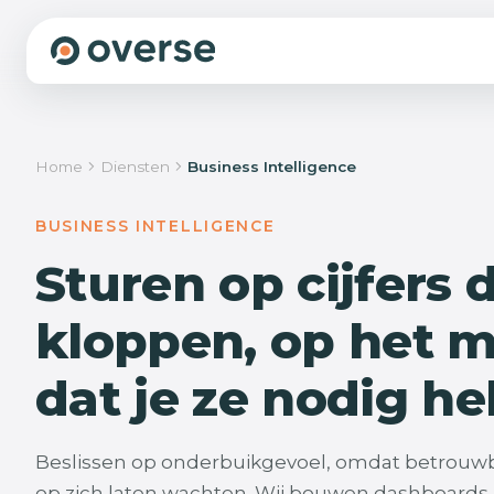
We beginnen niet met bouwen, maar met beg
Home
Diensten
Business Intelligence
We sporen de groeiremmers op die jouw organisatie a
de plekken waar structureel tijd, geld, kwaliteit en rust bli
Die lossen we stap voor stap op, als vaste partner, zodat
BUSINESS INTELLIGENCE
groeien zonder dat het zwaarder wordt.
Sturen op cijfers 
Wat we doen
Onze aanpak
kloppen, op het 
dat je ze nodig he
Beslissen op onderbuikgevoel, omdat betrouwba
op zich laten wachten. Wij bouwen dashboards 