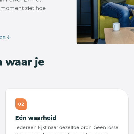
k moment ziet hoe
len
n waar je
02
Eén waarheid
Iedereen kijkt naar dezelfde bron. Geen losse