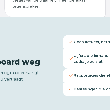
versies van de waarheid meer die elkaar
tegenspreken.
Geen actueel, betr
Cijfers die iemand
board weg
zodra je ze ziet
erbij, maar vervangt
Rapportages die e
u vertraagt.
Beslissingen die 