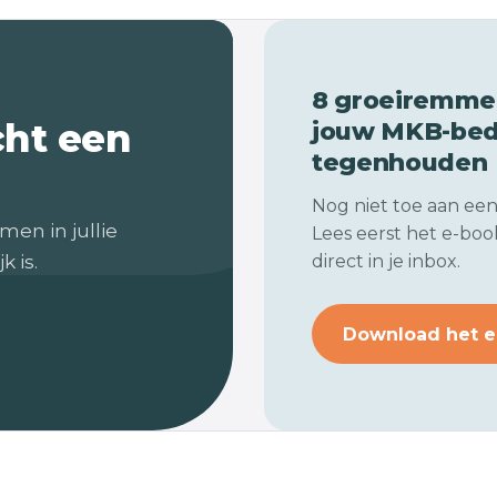
8 groeiremmer
cht een
jouw
MKB-bedr
tegenhouden
Nog niet toe aan ee
men in jullie
Lees eerst het e-book
k is.
direct in je inbox.
Download het e