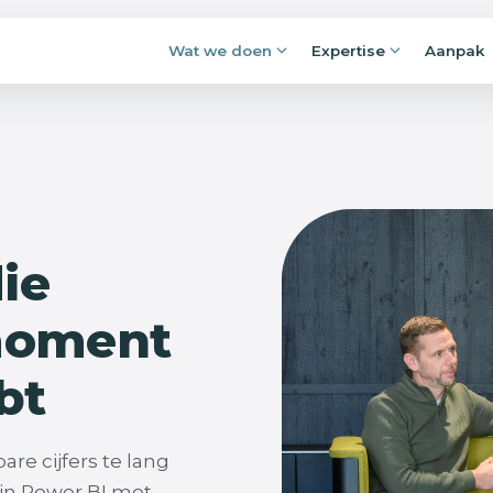
Wat we doen
Expertise
Aanpak
Applicaties en portals
rijpen.
Losse Excels, mailboxen en lijstjes maken
fremmen:
plaats voor applicaties waar alles
jft liggen.
samenkomt, en klopt.
 je kunt
Procesautomatisering
die
Overtypen, nalopen, goedkeuren,
doorsturen: voorspelbaar werk voert
zichzelf voortaan uit.
moment
bt
re cijfers te lang
in Power BI met