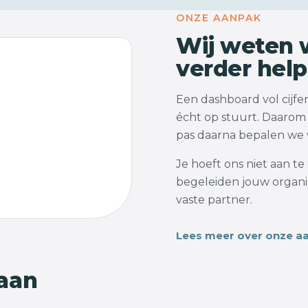
ONZE AANPAK
Wij weten w
verder hel
Een dashboard vol cijfers
écht op stuurt. Daarom 
pas daarna bepalen we w
Je hoeft ons niet aan t
begeleiden jouw organis
vaste partner.
Lees meer over onze a
 aan