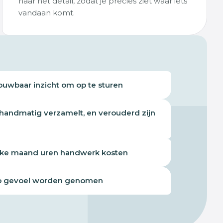
naar het detail, zodat je precies ziet waar iets
vandaan komt.
ouwbaar inzicht om op te sturen
 handmatig verzamelt, en verouderd zijn
lke maand uren handwerk kosten
op gevoel worden genomen