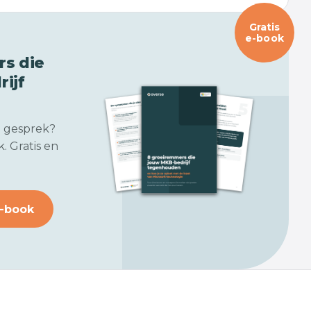
Gratis
e-book
s die
ijf
n gesprek?
. Gratis en
-book