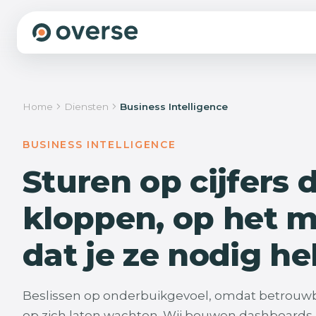
We beginnen niet met bouwen, maar met beg
Home
Diensten
Business Intelligence
We sporen de groeiremmers op die jouw organisatie a
de plekken waar structureel tijd, geld, kwaliteit en rust bli
Die lossen we stap voor stap op, als vaste partner, zodat
BUSINESS INTELLIGENCE
groeien zonder dat het zwaarder wordt.
Sturen op cijfers 
Wat we doen
Onze aanpak
kloppen, op het 
dat je ze nodig he
Beslissen op onderbuikgevoel, omdat betrouwba
op zich laten wachten. Wij bouwen dashboards 