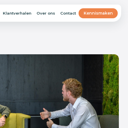
Kennismaken
Klantverhalen
Over ons
Contact
Business Intelligence
Betrouwbare dashboards in plaats van
cijfers die verouderd zijn zodra je ernaar
kijkt.
Artificial Intelligence
AI leest, beoordeelt en stelt op, als
onderdeel van je processen en niet als
losse chat-assistent.