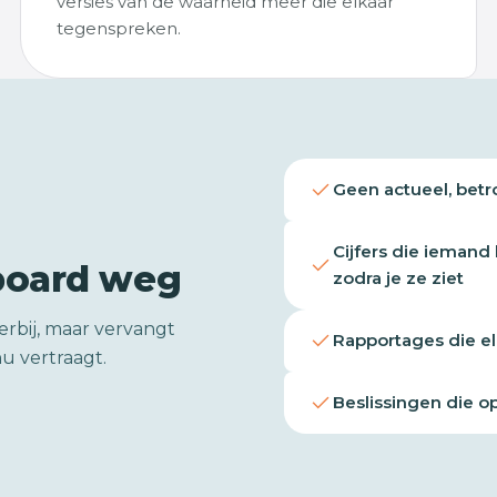
versies van de waarheid meer die elkaar
tegenspreken.
Geen actueel, betr
Cijfers die iemand
board weg
zodra je ze ziet
erbij, maar vervangt
Rapportages die e
u vertraagt.
Beslissingen die 