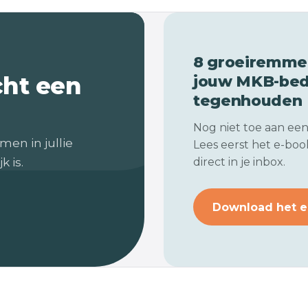
8 groeiremmer
cht een
jouw
MKB-bedr
tegenhouden
Nog niet toe aan ee
men in jullie
Lees eerst het e-book
k is.
direct in je inbox.
Download het e