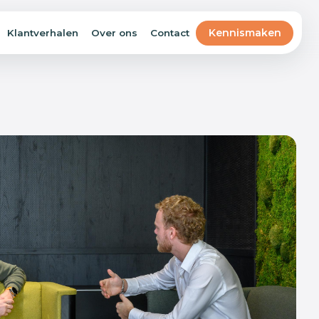
Kennismaken
Klantverhalen
Over ons
Contact
Business Intelligence
Betrouwbare dashboards in plaats van
cijfers die verouderd zijn zodra je ernaar
kijkt.
Artificial Intelligence
AI leest, beoordeelt en stelt op, als
onderdeel van je processen en niet als
losse chat-assistent.