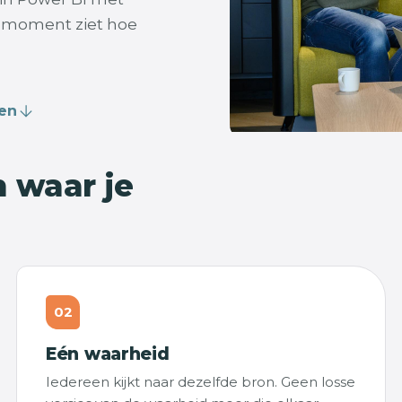
k moment ziet hoe
len
n waar je
02
Eén waarheid
Iedereen kijkt naar dezelfde bron. Geen losse