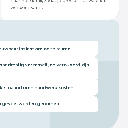
naar het detail, zodat je precies ziet waar iets
vandaan komt.
ouwbaar inzicht om op te sturen
 handmatig verzamelt, en verouderd zijn
lke maand uren handwerk kosten
op gevoel worden genomen