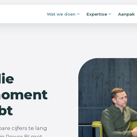
Wat we doen
Expertise
Aanpak
Applicaties en portals
rijpen.
Losse Excels, mailboxen en lijstjes maken
fremmen:
plaats voor applicaties waar alles
jft liggen.
samenkomt, en klopt.
 je kunt
Procesautomatisering
die
Overtypen, nalopen, goedkeuren,
doorsturen: voorspelbaar werk voert
zichzelf voortaan uit.
moment
bt
re cijfers te lang
in Power BI met