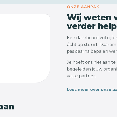
ONZE AANPAK
Wij weten w
verder hel
Een dashboard vol cijfers
écht op stuurt. Daarom 
pas daarna bepalen we w
Je hoeft ons niet aan t
begeleiden jouw organis
vaste partner.
Lees meer over onze a
 aan