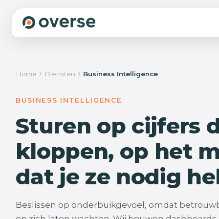
We beginnen niet met bouwen, maar met beg
Home
Diensten
Business Intelligence
We sporen de groeiremmers op die jouw organisatie a
de plekken waar structureel tijd, geld, kwaliteit en rust bli
Die lossen we stap voor stap op, als vaste partner, zodat
BUSINESS INTELLIGENCE
groeien zonder dat het zwaarder wordt.
Sturen op cijfers 
Wat we doen
Onze aanpak
kloppen, op het 
dat je ze nodig he
Beslissen op onderbuikgevoel, omdat betrouwba
op zich laten wachten. Wij bouwen dashboards 