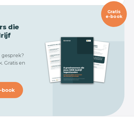
Gratis
e-book
s die
ijf
n gesprek?
. Gratis en
-book