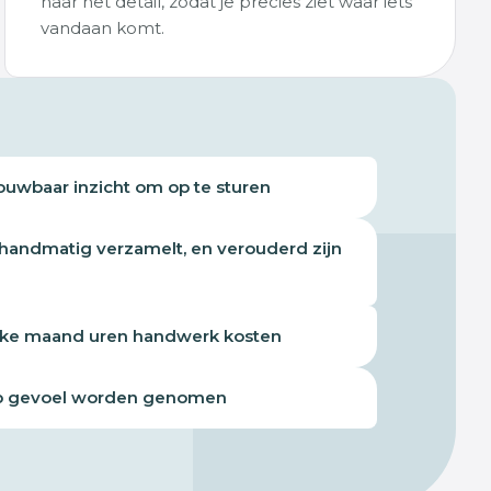
naar het detail, zodat je precies ziet waar iets
vandaan komt.
ouwbaar inzicht om op te sturen
 handmatig verzamelt, en verouderd zijn
lke maand uren handwerk kosten
op gevoel worden genomen