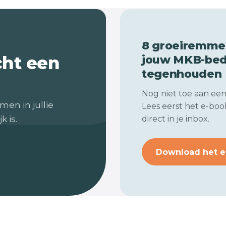
8 groeiremmer
cht een
jouw
MKB-bedr
tegenhouden
Nog niet toe aan ee
men in jullie
Lees eerst het e-book
k is.
direct in je inbox.
Download het e