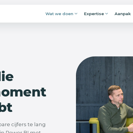
Wat we doen
Expertise
Aanpak
Applicaties en portals
rijpen.
Losse Excels, mailboxen en lijstjes maken
fremmen:
plaats voor applicaties waar alles
jft liggen.
samenkomt, en klopt.
 je kunt
Procesautomatisering
die
Overtypen, nalopen, goedkeuren,
doorsturen: voorspelbaar werk voert
zichzelf voortaan uit.
moment
bt
re cijfers te lang
in Power BI met