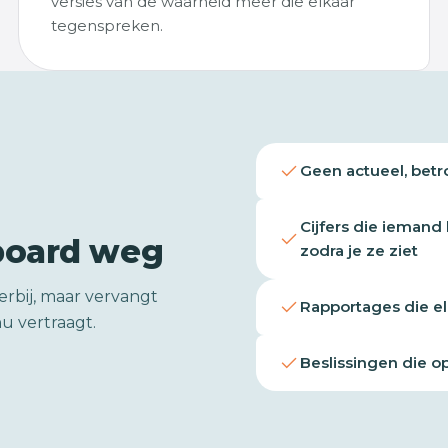
versies van de waarheid meer die elkaar
tegenspreken.
Geen actueel, betr
Cijfers die iemand
board weg
zodra je ze ziet
erbij, maar vervangt
Rapportages die e
u vertraagt.
Beslissingen die 