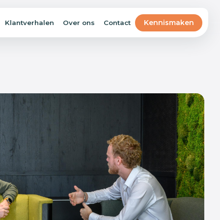
Kennismaken
Klantverhalen
Over ons
Contact
Business Intelligence
Betrouwbare dashboards in plaats van
cijfers die verouderd zijn zodra je ernaar
kijkt.
Artificial Intelligence
AI leest, beoordeelt en stelt op, als
onderdeel van je processen en niet als
losse chat-assistent.