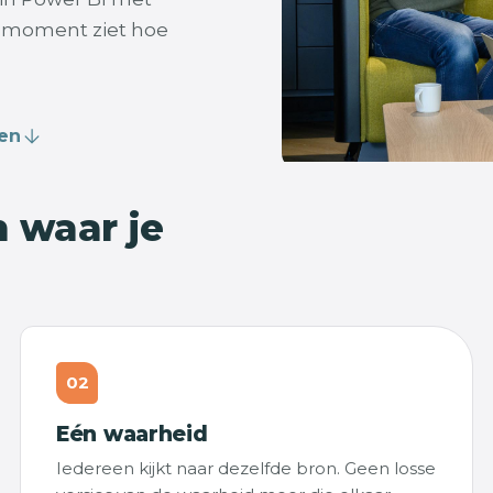
k moment ziet hoe
len
n waar je
02
Eén waarheid
Iedereen kijkt naar dezelfde bron. Geen losse