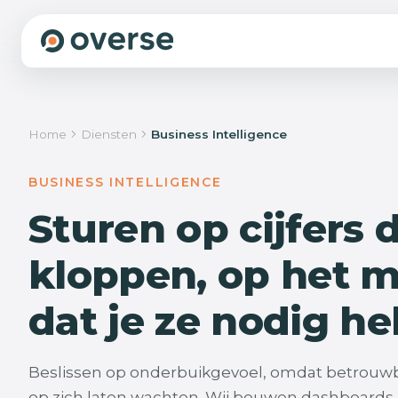
We beginnen niet met bouwen, maar met beg
Home
Diensten
Business Intelligence
We sporen de groeiremmers op die jouw organisatie a
de plekken waar structureel tijd, geld, kwaliteit en rust bli
Die lossen we stap voor stap op, als vaste partner, zodat
BUSINESS INTELLIGENCE
groeien zonder dat het zwaarder wordt.
Sturen op cijfers 
Wat we doen
Onze aanpak
kloppen, op het 
dat je ze nodig he
Beslissen op onderbuikgevoel, omdat betrouwba
op zich laten wachten. Wij bouwen dashboards 