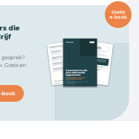
Gratis
e-book
s die
ijf
n gesprek?
. Gratis en
-book