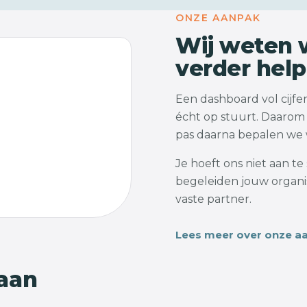
ONZE AANPAK
Wij weten w
verder hel
Een dashboard vol cijfers
écht op stuurt. Daarom 
pas daarna bepalen we w
Je hoeft ons niet aan t
begeleiden jouw organis
vaste partner.
Lees meer over onze a
 aan