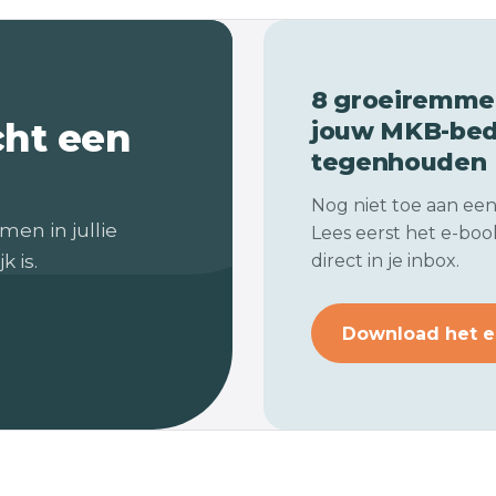
8 groeiremmer
cht een
jouw
MKB-bedr
tegenhouden
Nog niet toe aan ee
men in jullie
Lees eerst het e-book
k is.
direct in je inbox.
Download het e