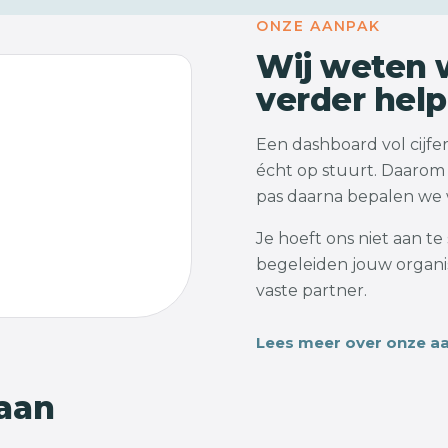
ONZE AANPAK
Wij weten w
verder hel
Een dashboard vol cijfers
écht op stuurt. Daarom 
pas daarna bepalen we w
Je hoeft ons niet aan t
begeleiden jouw organis
vaste partner.
Lees meer over onze a
 aan