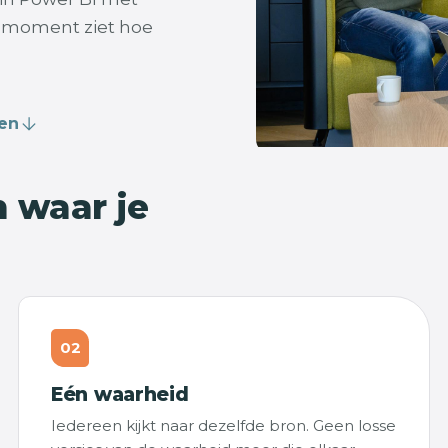
k moment ziet hoe
len
n waar je
02
Eén waarheid
Iedereen kijkt naar dezelfde bron. Geen losse