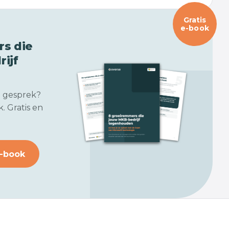
Gratis
e-book
s die
ijf
n gesprek?
. Gratis en
-book