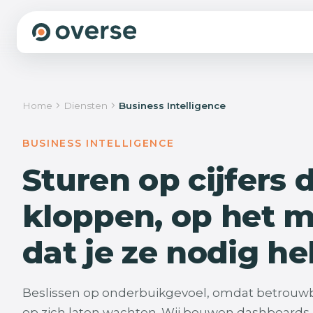
We beginnen niet met bouwen, maar met beg
Home
Diensten
Business Intelligence
We sporen de groeiremmers op die jouw organisatie a
de plekken waar structureel tijd, geld, kwaliteit en rust bli
Die lossen we stap voor stap op, als vaste partner, zodat
BUSINESS INTELLIGENCE
groeien zonder dat het zwaarder wordt.
Sturen op cijfers 
Wat we doen
Onze aanpak
kloppen, op het 
dat je ze nodig he
Beslissen op onderbuikgevoel, omdat betrouwba
op zich laten wachten. Wij bouwen dashboards 