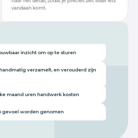
naar het detail, zodat je precies ziet waar iets
vandaan komt.
ouwbaar inzicht om op te sturen
 handmatig verzamelt, en verouderd zijn
lke maand uren handwerk kosten
op gevoel worden genomen