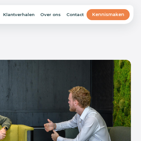
Kennismaken
Klantverhalen
Over ons
Contact
Business Intelligence
Betrouwbare dashboards in plaats van
cijfers die verouderd zijn zodra je ernaar
kijkt.
Artificial Intelligence
AI leest, beoordeelt en stelt op, als
onderdeel van je processen en niet als
losse chat-assistent.